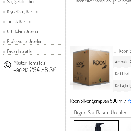
Roon Silver şampuan; gri ve beyaz
Saç Şekillendirici
Kişisel Saç Bakımı
Tırnak Bakımı
Cilt Bakım Ürünleri
Profesyonel Ürünler
Roon 
Fason İmalatlar
Ambalaj 
Müşteri Temsilcisi
+
294 58 30
90 212
Koli Ebat
Koli Ağırlı
Roon Silver Şampuan 500 ml /
Y
Diğer; Saç Bakım Ürünleri