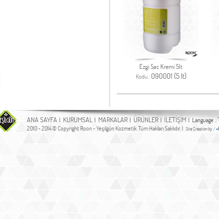
Ezgi Sac Kremi 5lt
090001 (5 lt)
Kodu.:
ANA SAYFA
KURUMSAL
MARKALAR
ÜRÜNLER
İLETİŞİM
|
|
|
|
| Language .:
2010 - 2014 © Copyright Roon - Yeşilgün Kozmetik Tüm Hakları Saklıdır. |
Site Creation by /
+