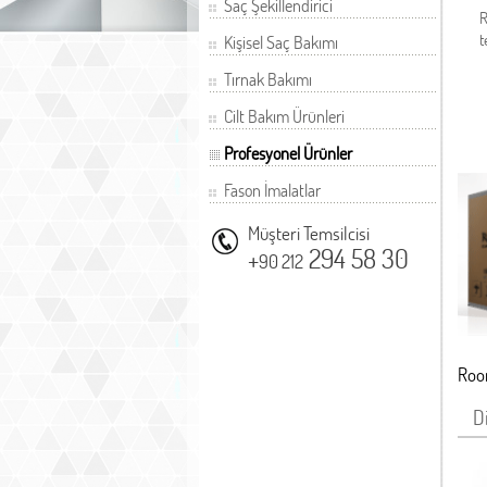
Saç Şekillendirici
R
t
Kişisel Saç Bakımı
Tırnak Bakımı
Cilt Bakım Ürünleri
Profesyonel Ürünler
Fason İmalatlar
Müşteri Temsilcisi
+
294 58 30
90 212
Roon
D