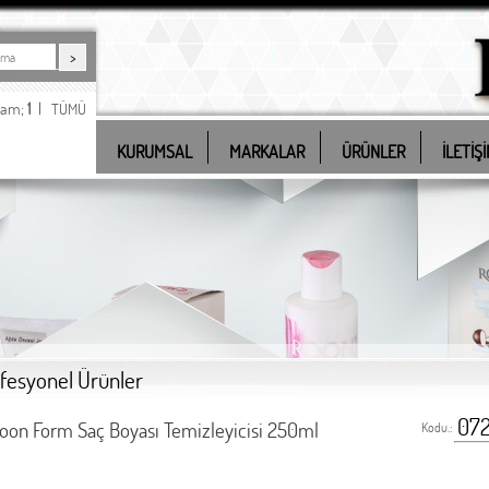
lam;
1
|
TÜMÜ
KURUMSAL
MARKALAR
ÜRÜNLER
İLETİŞ
fesyonel Ürünler
07
oon Form Saç Boyası Temizleyicisi 250ml
Kodu.: