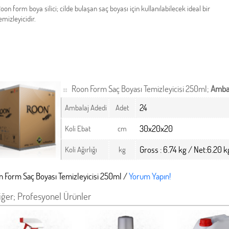
oon form boya silici; cilde bulaşan saç boyası için kullanılabilecek ideal bir
emizleyicidir.
Roon Form Saç Boyası Temizleyicisi 250ml;
Ambal
24
Ambalaj Adedi
Adet
30x20x20
Koli Ebat
cm
Gross : 6.74 kg / Net:6.20 k
Koli Ağırlığı
kg
 Form Saç Boyası Temizleyicisi 250ml /
Yorum Yapın!
iğer; Profesyonel Ürünler