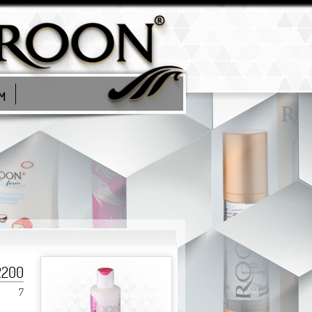
İM
2200
7