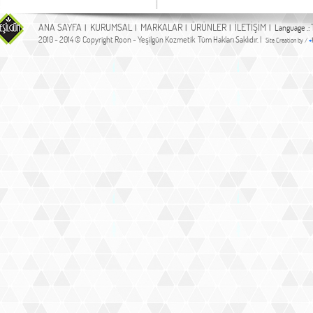
ANA SAYFA
KURUMSAL
MARKALAR
ÜRÜNLER
İLETİŞİM
|
|
|
|
| Language .:
2010 - 2014 © Copyright Roon - Yeşilgün Kozmetik Tüm Hakları Saklıdır. |
Site Creation by /
+