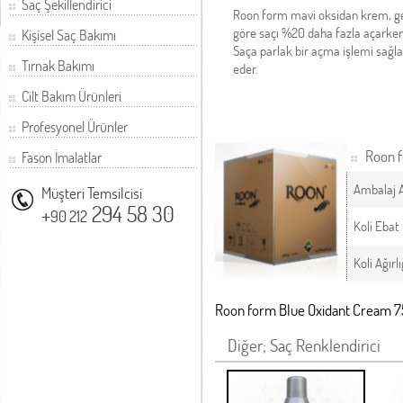
Saç Şekillendirici
Roon form mavi oksidan krem, gel
göre saçı %20 daha fazla açarken
Kişisel Saç Bakımı
Saça parlak bir açma işlemi sağla
Tırnak Bakımı
eder.
Cilt Bakım Ürünleri
Profesyonel Ürünler
Roon f
Fason İmalatlar
Ambalaj 
Müşteri Temsilcisi
+
294 58 30
90 212
Koli Ebat
Koli Ağırlı
Roon form Blue Oxidant Cream 
Diğer; Saç Renklendirici