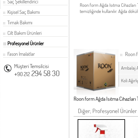
Saç Şekillendirici
Roon form Ağda Isıtma Cihazları 
temizliğinde kullanılır. Ağda dökü
Kişisel Saç Bakımı
Tırnak Bakımı
Cilt Bakım Ürünleri
Profesyonel Ürünler
Fason İmalatlar
Roon f
Müşteri Temsilcisi
Ambalaj 
+
294 58 30
90 212
Koli Ağırlı
Roon form Ağda Isıtma Cihazlar
Diğer; Profesyonel Ürünler