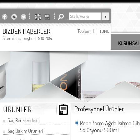
BİZDEN HABERLER
Toplam;
1
|
TÜMÜ
Sitemiz açılmıştır.
| 5.10.2014
KURUMSAL
undefined
ÜRÜNLER
Profesyonel Ürünler
Saç Renklendirici
Roon form Ağda Isıtma Cih
Solüsyonu 500ml
Saç Bakım Ürünleri