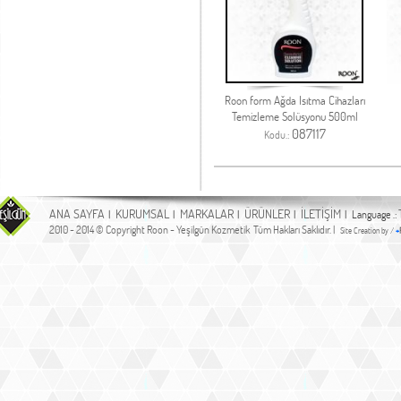
Roon form Ağda Isıtma Cihazları
Temizleme Solüsyonu 500ml
087117
Kodu.:
ANA SAYFA
KURUMSAL
MARKALAR
ÜRÜNLER
İLETİŞİM
|
|
|
|
| Language .:
2010 - 2014 © Copyright Roon - Yeşilgün Kozmetik Tüm Hakları Saklıdır. |
Site Creation by /
+