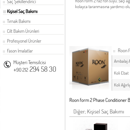
Roon form 2 faz fön suyu; Saçı a
Saç Şekillendirici
kolayca taranmasına yardımcı olu
Kişisel Saç Bakımı
Tırnak Bakımı
Cilt Bakım Ürünleri
Profesyonel Ürünler
Roon f
Fason İmalatlar
Ambalaj 
Müşteri Temsilcisi
+
294 58 30
90 212
Koli Ebat
Koli Ağırlı
Roon form 2 Phase Conditioner 
Diğer; Kişisel Saç Bakımı