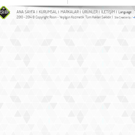
ANA SAYFA
KURUMSAL
MARKALAR
ÜRÜNLER
İLETİŞİM
|
|
|
|
| Language .:
2010 - 2014 © Copyright Roon - Yeşilgün Kozmetik Tüm Hakları Saklıdır. |
Site Creation by /
+