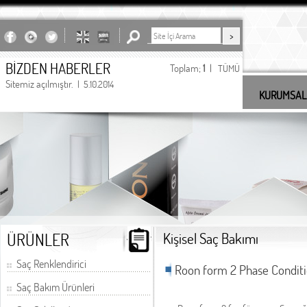
BİZDEN HABERLER
Toplam;
1
|
TÜMÜ
Sitemiz açılmıştır.
| 5.10.2014
KURUMSAL
undefined
ÜRÜNLER
Kişisel Saç Bakımı
Saç Renklendirici
Roon form 2 Phase Condit
Saç Bakım Ürünleri