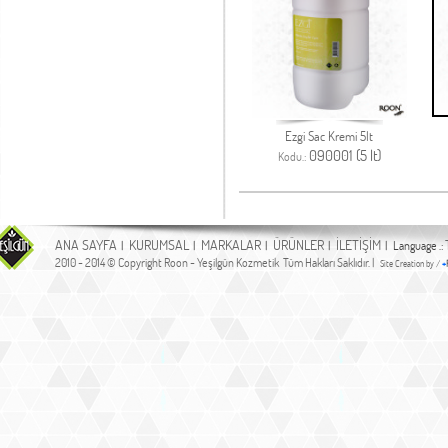
Ezgi Sac Kremi 5lt
090001 (5 lt)
Kodu.:
ANA SAYFA
KURUMSAL
MARKALAR
ÜRÜNLER
İLETİŞİM
|
|
|
|
| Language .:
2010 - 2014 © Copyright Roon - Yeşilgün Kozmetik Tüm Hakları Saklıdır. |
Site Creation by /
+