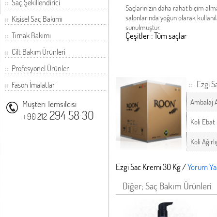
Saç Şekillendirici
Saçlarınızın daha rahat biçim alma
salonlarında yoğun olarak kullan
Kişisel Saç Bakımı
sunulmuştur.
Tırnak Bakımı
Çeşitler : Tüm saçlar
Cilt Bakım Ürünleri
Profesyonel Ürünler
Ezgi S
Fason İmalatlar
Ambalaj 
Müşteri Temsilcisi
+
294 58 30
90 212
Koli Ebat
Koli Ağırlı
Ezgi Sac Kremi 30 Kg /
Yorum Ya
Diğer; Saç Bakım Ürünleri